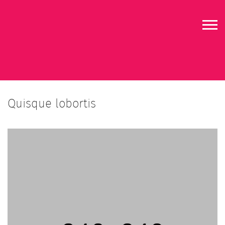
About
Who
Quisque lobortis
Reviews
Soundtrack
Contact