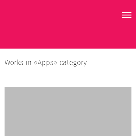
About
Who
Works in «Apps» category
Reviews
Soundtrack
Contact