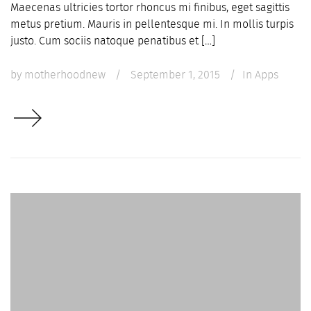
Maecenas ultricies tortor rhoncus mi finibus, eget sagittis
metus pretium. Mauris in pellentesque mi. In mollis turpis
justo. Cum sociis natoque penatibus et […]
by
motherhoodnew
/
September 1, 2015
/
In
Apps