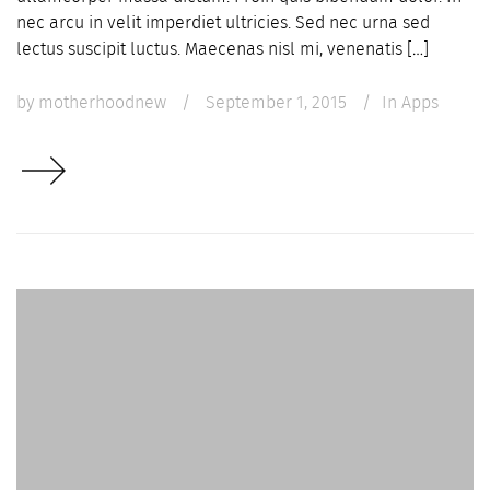
nec arcu in velit imperdiet ultricies. Sed nec urna sed
lectus suscipit luctus. Maecenas nisl mi, venenatis […]
by
motherhoodnew
/
September 1, 2015
/
In
Apps