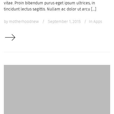
vitae. Proin bibendum purus eget ipsum ultrices, in
tincidunt lectus sagittis. Nullam ac dolor ut arcu […]
by
motherhoodnew
/
September 1, 2015
/
In
Apps