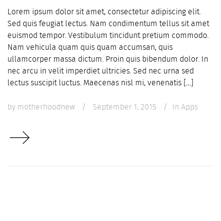
Lorem ipsum dolor sit amet, consectetur adipiscing elit.
Sed quis feugiat lectus. Nam condimentum tellus sit amet
euismod tempor. Vestibulum tincidunt pretium commodo.
Nam vehicula quam quis quam accumsan, quis
ullamcorper massa dictum. Proin quis bibendum dolor. In
nec arcu in velit imperdiet ultricies. Sed nec urna sed
lectus suscipit luctus. Maecenas nisl mi, venenatis […]
by
motherhoodnew
/
September 1, 2015
/
In
Apps